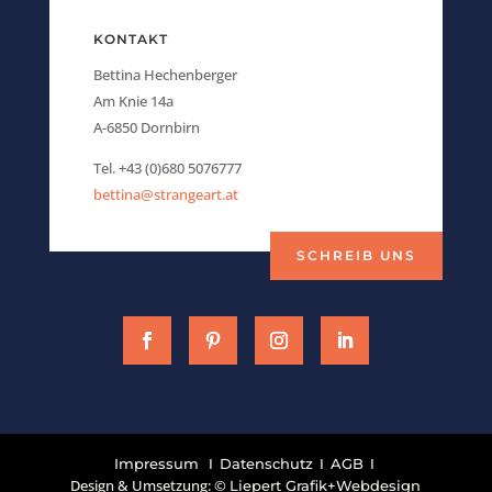
KONTAKT
Bettina Hechenberger
Am Knie 14a
A-6850 Dornbirn
Tel. +43 (0)680 5076777
bettina@strangeart.at
SCHREIB UNS
I
I
I
Impressum
Datenschutz
AGB
Design & Umsetzung: ©
Liepert Grafik+Webdesign