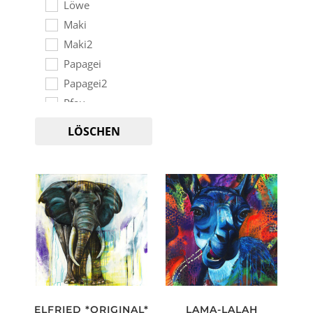
Löwe
Maki
Maki2
Papagei
Papagei2
Pfau
PimpedArt
LÖSCHEN
Rabe
Robbe
Schaf
Schildkröte
Schnecke
Tauben
TheKing
Tiger
Tukan
ELFRIED *ORIGINAL*
LAMA-LALAH