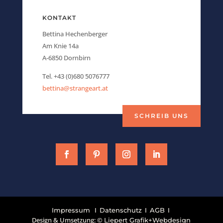
KONTAKT
Bettina Hechenberger
Am Knie 14a
A-6850 Dornbirn
Tel. +43 (0)680 5076777
bettina@strangeart.at
SCHREIB UNS
I
I
I
Impressum
Datenschutz
AGB
Design & Umsetzung: ©
Liepert Grafik+Webdesign