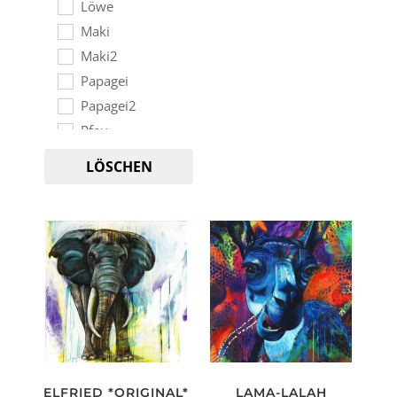
Löwe
Maki
Maki2
Papagei
Papagei2
Pfau
PimpedArt
LÖSCHEN
Rabe
Robbe
Schaf
Schildkröte
Schnecke
Tauben
TheKing
Tiger
Tukan
ELFRIED *ORIGINAL*
LAMA-LALAH