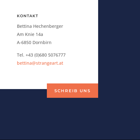
KONTAKT
Bettina Hechenberger
Am Knie 14a
A-6850 Dornbirn
Tel. +43 (0)680 5076777
bettina@strangeart.at
SCHREIB UNS