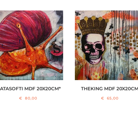
ATASOFTI MDF 20X20CM*
THEKING MDF 20X20C
€
80,00
€
65,00