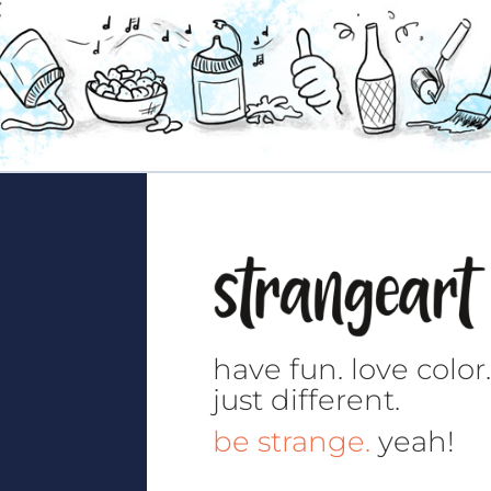
have fun.
love color
just different.
be strange.
yeah!