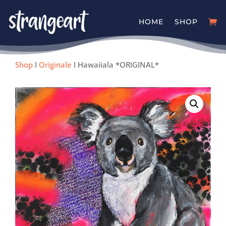
HOME
SHOP
Shop
I
Originale
I Hawaiiala *ORIGINAL*