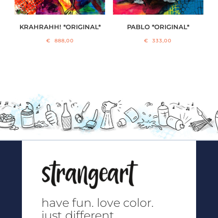
KRAHRAHH! *ORIGINAL*
PABLO *ORIGINAL*
€
888,00
€
333,00
have fun.
love color.
just different.