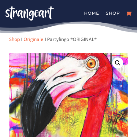
HOME
SHOP
Shop
I
Originale
I Partylingo *ORIGINAL*