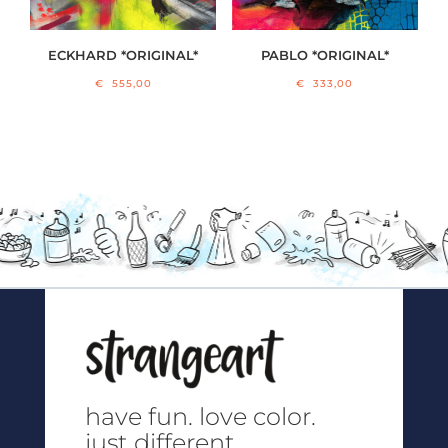
ECKHARD *ORIGINAL*
PABLO *ORIGINAL*
€
555,00
€
333,00
have fun.
love color.
just different.