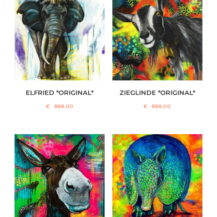
ELFRIED *ORIGINAL*
ZIEGLINDE *ORIGINAL*
€
888,00
€
888,00